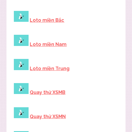
Loto miền Bắc
Loto miền Nam
Loto miền Trung
Quay thử XSMB
Quay thử XSMN