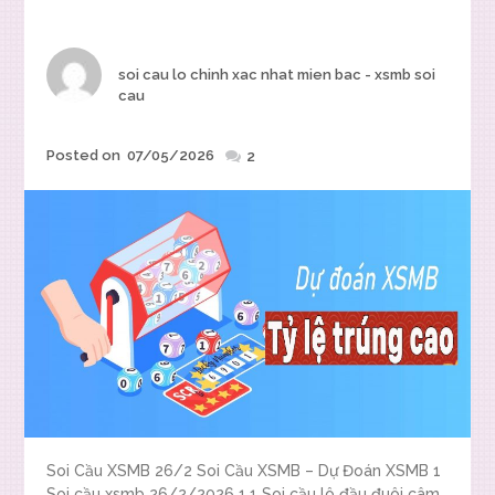
Author
soi cau lo chinh xac nhat mien bac - xsmb soi
cau
Posted
Posted on
07/05/2026
2
on
Soi Cầu XSMB 26/2 Soi Cầu XSMB – Dự Đoán XSMB 1
Soi cầu xsmb 26/2/2026 1.1 Soi cầu lô đầu đuôi câm