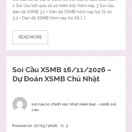
2 Soi cầu kết quả xổ số miền bắc hôm nay 3 Soi cầu
dàn đề XSMB 3.1 + Dàn đề XSMB hôm nay bộ 72 số:
3.2 + Dàn đề XSMB hôm nay bộ 66 […]
READ MORE
Categories
Soi Cầu XSMB 16/11/2026 –
Dự Đoán XSMB Chủ Nhật
Author
soi cau lo chinh xac nhat mien bac - xsmb soi
cau
Posted
Posted on
07/05/2026
2
on