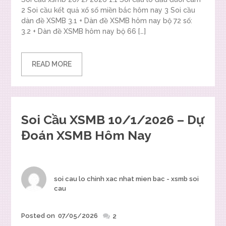
2 Soi cầu kết quả xổ số miền bắc hôm nay 3 Soi cầu
dàn đề XSMB 3.1 + Dàn đề XSMB hôm nay bộ 72 số:
3.2 + Dàn đề XSMB hôm nay bộ 66 […]
READ MORE
Categories
Soi Cầu XSMB 10/1/2026 – Dự
Đoán XSMB Hôm Nay
Author
soi cau lo chinh xac nhat mien bac - xsmb soi
cau
Posted
Posted on
07/05/2026
2
on