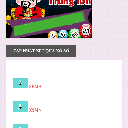
CẬP NHẬT KẾT QUẢ XỔ SỐ
XSMB
XSMN