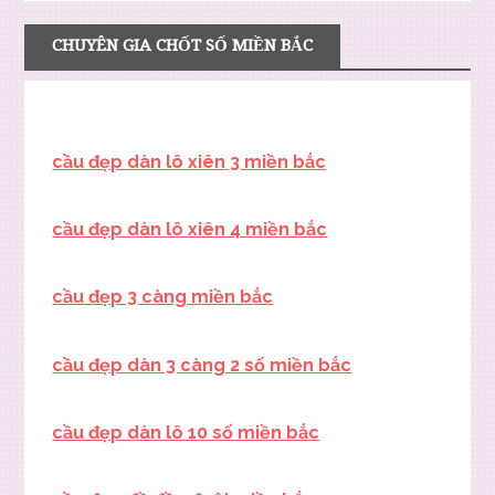
CHUYÊN GIA CHỐT SỐ MIỀN BẮC
cầu đẹp dàn lô xiên 3 miền bắc
cầu đẹp dàn lô xiên 4 miền bắc
cầu đẹp 3 càng miền bắc
cầu đẹp dàn 3 càng 2 số miền bắc
cầu đẹp dàn lô 10 số miền bắc