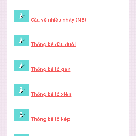
Cầu về nhiều nháy (MB)
Thống kê đầu đuôi
Thống kê lô gan
Thống kê lô xiên
Thống kê lô kép