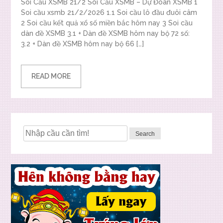
Soi Cầu XSMB 21/2 Soi Cầu XSMB – Dự Đoán XSMB 1
Soi cầu xsmb 21/2/2026 1.1 Soi cầu lô đầu đuôi câm
2 Soi cầu kết quả xổ số miền bắc hôm nay 3 Soi cầu
dàn đề XSMB 3.1 + Dàn đề XSMB hôm nay bộ 72 số:
3.2 + Dàn đề XSMB hôm nay bộ 66 […]
READ MORE
Search