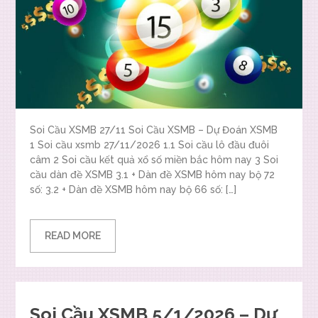
Soi Cầu XSMB 27/11 Soi Cầu XSMB – Dự Đoán XSMB
1 Soi cầu xsmb 27/11/2026 1.1 Soi cầu lô đầu đuôi
câm 2 Soi cầu kết quả xổ số miền bắc hôm nay 3 Soi
cầu dàn đề XSMB 3.1 + Dàn đề XSMB hôm nay bộ 72
số: 3.2 + Dàn đề XSMB hôm nay bộ 66 số: […]
READ MORE
Categories
Soi Cầu XSMB 5/1/2026 – Dự