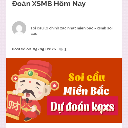
Đoán XSMB Hôm Nay
Author
soi cau lo chinh xac nhat mien bac - xsmb soi
cau
Posted
Posted on
05/05/2026
2
on