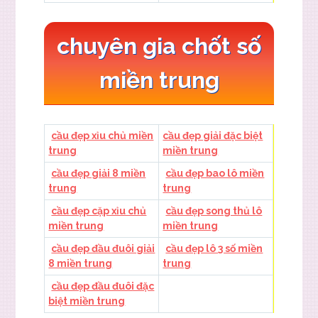
chuyên gia chốt số
miền trung
cầu đẹp xỉu chủ miền
cầu đẹp giải đặc biệt
trung
miền trung
cầu đẹp giải 8 miền
cầu đẹp bao lô miền
trung
trung
cầu đẹp cặp xỉu chủ
cầu đẹp song thủ lô
miền trung
miền trung
cầu đẹp đầu đuôi giải
cầu đẹp lô 3 số miền
8 miền trung
trung
cầu đẹp đầu đuôi đặc
biệt miền trung