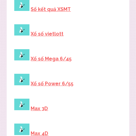
Sổ kết quả XSMT
Xổ số vietlott
Xổ số Mega 6/45
Xổ số Power 6/55
Max 3D
Max 4D