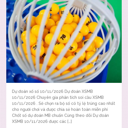
Dự đoán xổ số 10/11/2026 Dự đoán XSMB
10/11/2026 Chuyên gia phân tích soi cầu XSMB
10/11/2026 . Sẽ chọn ra bộ số có tỷ lệ trúng cao nhất
cho người chơi và được chia sẻ hoàn toàn miễn phí
Chốt số dự đoán MB chuẩn Cùng theo dõi Dự đoán
XSMB 10/11/2026 được các […]