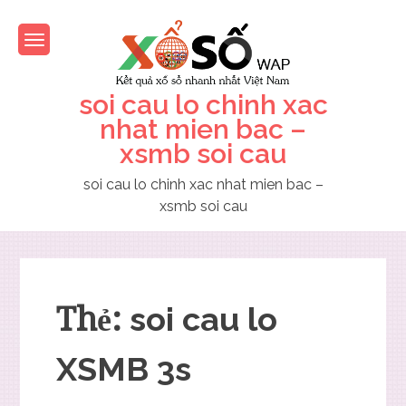
Skip
to
content
soi cau lo chinh xac
nhat mien bac –
xsmb soi cau
soi cau lo chinh xac nhat mien bac –
xsmb soi cau
Thẻ:
soi cau lo
XSMB 3s