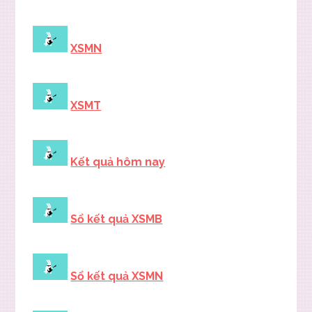
XSMN
XSMT
Kết quả hôm nay
Sổ kết quả XSMB
Sổ kết quả XSMN