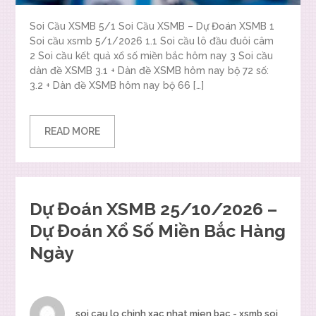
Soi Cầu XSMB 5/1 Soi Cầu XSMB – Dự Đoán XSMB 1
Soi cầu xsmb 5/1/2026 1.1 Soi cầu lô đầu đuôi câm
2 Soi cầu kết quả xổ số miền bắc hôm nay 3 Soi cầu
dàn đề XSMB 3.1 + Dàn đề XSMB hôm nay bộ 72 số:
3.2 + Dàn đề XSMB hôm nay bộ 66 […]
READ MORE
Categories
Dự Đoán XSMB 25/10/2026 –
Dự Đoán Xổ Số Miền Bắc Hàng
Ngày
Author
soi cau lo chinh xac nhat mien bac - xsmb soi