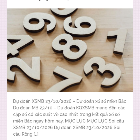
on
Dự đoán XSMB 23/10/2026 – Dự đoán xổ số miền Bắc
Dự đoán MB 23/10 – Dự đoán KQXSMB mang đến các
cặp số có xác suất về cao nhất trong kết quả xổ số
miền Bắc ngày hôm nay. MỤC LỤC MỤC LỤC Soi cầu
XSMB 23/10/2026 Dự đoán XSMB 23/10/2026 Soi
cầu Rồng […]