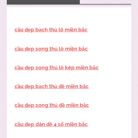
cầu đẹp bạch thủ lô miền bắc
cầu đẹp song thủ lô miền bắc
cầu đẹp song thủ lô kép miền bắc
cầu đẹp bạch thủ đề miền bắc
cầu đẹp song thủ đề miền bắc
cầu đẹp dàn đề 4 số miền bắc