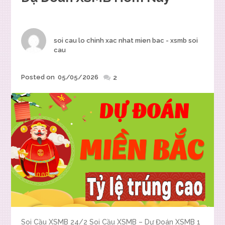
Author
soi cau lo chinh xac nhat mien bac - xsmb soi
cau
Posted
Posted on
05/05/2026
2
on
Soi Cầu XSMB 24/2 Soi Cầu XSMB – Dự Đoán XSMB 1